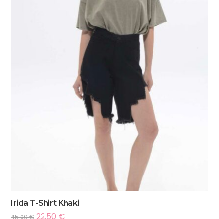
Irida T-Shirt Khaki
22.50
€
45.00
€