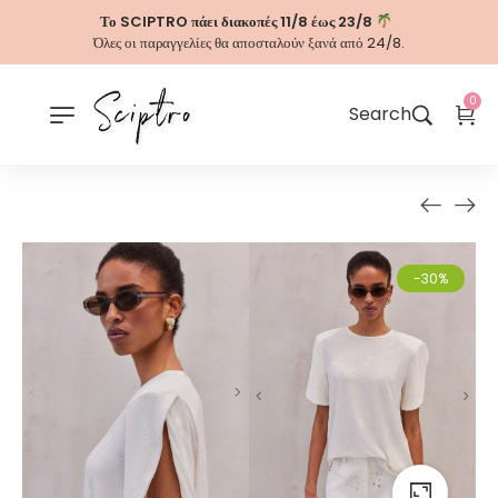
Το SCIPTRO πάει διακοπές 11/8 έως 23/8
Όλες οι παραγγελίες θα αποσταλούν ξανά από 24/8.
0
Search
-30%