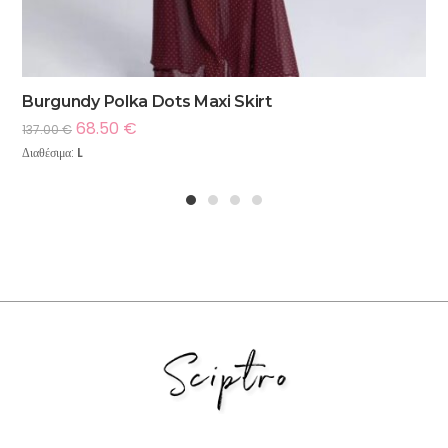
Burgundy Polka Dots Maxi Skirt
68.50
€
137.00
€
Διαθέσιμα:
L
1
2
3
4