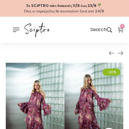
Το SCIPTRO πάει διακοπές 11/8 έως 23/8
Όλες οι παραγγελίες θα αποσταλούν ξανά από 24/8.
0
Search
-30%