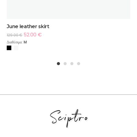
June leather skirt
52.00
€
129.00
€
Διαθέσιμα:
M
1
2
3
4