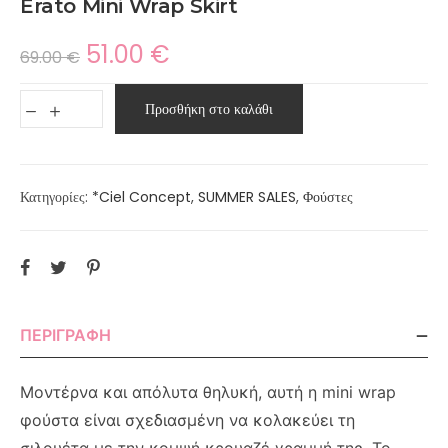
Erato Mini Wrap Skirt
51.00
€
69.00
€
Προσθήκη στο καλάθι
Κατηγορίες:
*Ciel Concept
,
SUMMER SALES
,
Φούστες
ΠΕΡΙΓΡΑΦΉ
Μοντέρνα και απόλυτα θηλυκή, αυτή η mini wrap
φούστα είναι σχεδιασμένη να κολακεύει τη
σιλουέτα με την κομψή κρουαζέ γραμμή της. Το