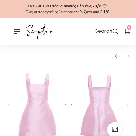
Το SCIPTRO πάει διακοπές 11/8 έως 23/8
Όλες οι παραγγελίες θα αποσταλούν ξανά από 24/8.
0
Search