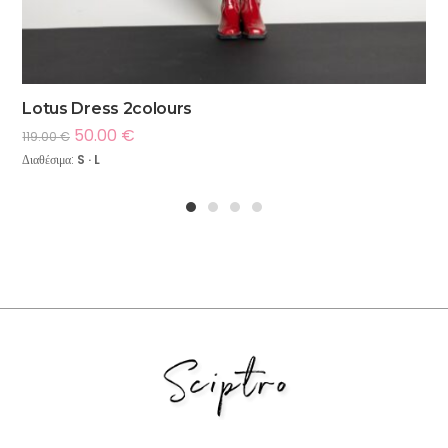
Lotus Dress 2colours
50.00
€
119.00
€
Διαθέσιμα:
S · L
1
2
3
4