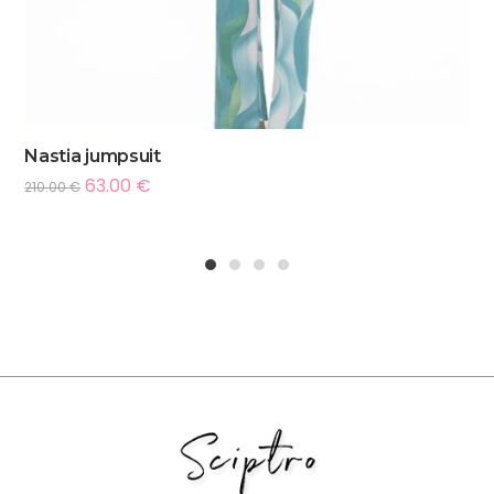
Nastia jumpsuit
63.00
€
210.00
€
1
2
3
4