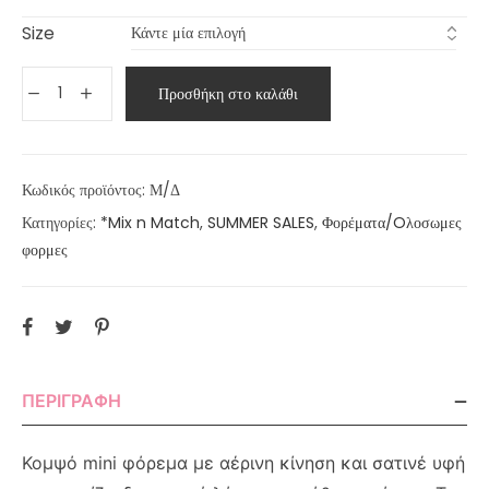
Size
Προσθήκη στο καλάθι
Κωδικός προϊόντος:
Μ/Δ
Κατηγορίες:
*Mix n Match
,
SUMMER SALES
,
Φορέματα/Oλοσωμες
φορμες
ΠΕΡΙΓΡΑΦΉ
Κομψό mini φόρεμα με αέρινη κίνηση και σατινέ υφή