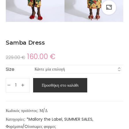
Samba Dress
160.00
€
229.00
€
Size
Προσθήκη στο καλάθι
Κωδικός προϊόντος:
Μ/Δ
Κατηγορίες:
*Mallory the Label
,
SUMMER SALES
,
Φορέματα/Oλοσωμες φορμες