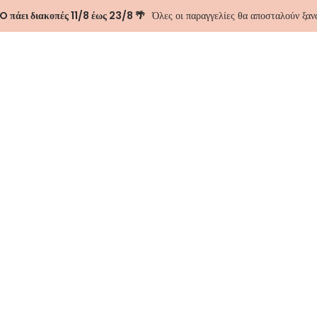
 πάει διακοπές 11/8 έως 23/8 🌴
Όλες οι παραγγελίες θα αποσταλούν ξα
ΑΣΤΕ
ΕΠΙΚΟΙΝΩΝΊΑ
Emeline Maxi 
-20%
188.00
€
235.00
€
Size
Προσθήκη 