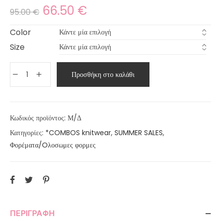
66.50
€
95.00
€
Color
Size
Προσθήκη στο καλάθι
Κωδικός προϊόντος:
Μ/Δ
Κατηγορίες:
*COMBOS knitwear
,
SUMMER SALES
,
Φορέματα/Oλοσωμες φορμες
ΠΕΡΙΓΡΑΦΉ