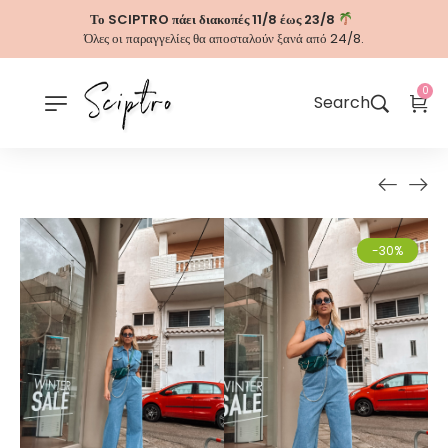
Το SCIPTRO πάει διακοπές 11/8 έως 23/8
Όλες οι παραγγελίες θα αποσταλούν ξανά από 24/8.
0
Search
-30%