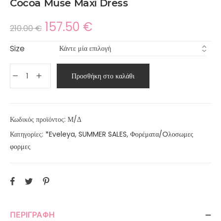
Cocoa Muse Maxi Dress
157.50
€
210.00
€
Size
Προσθήκη στο καλάθι
Κωδικός προϊόντος:
Μ/Δ
Κατηγορίες:
*Eveleya
,
SUMMER SALES
,
Φορέματα/Oλοσωμες
φορμες
ΠΕΡΙΓΡΑΦΉ