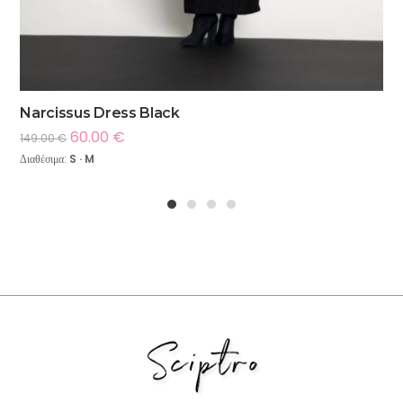
Narcissus Dress Black
60.00
€
149.00
€
Διαθέσιμα:
S · M
1
2
3
4