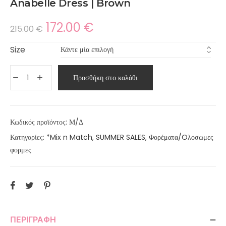
Anabelle Dress | Brown
172.00
€
215.00
€
Size
Προσθήκη στο καλάθι
Κωδικός προϊόντος:
Μ/Δ
Κατηγορίες:
*Mix n Match
,
SUMMER SALES
,
Φορέματα/Oλοσωμες
φορμες
ΠΕΡΙΓΡΑΦΉ