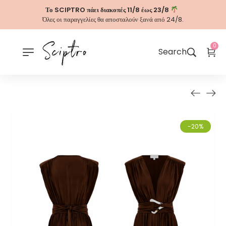
Το SCIPTRO πάει διακοπές 11/8 έως 23/8
Όλες οι παραγγελίες θα αποσταλούν ξανά από 24/8.
0
Search
-20%