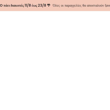
 πάει διακοπές 11/8 έως 23/8 🌴
Όλες οι παραγγελίες θα αποσταλούν ξα
ΑΣΤΕ
ΕΠΙΚΟΙΝΩΝΊΑ
Domna Black S
75.00
€
Size
Προσθήκη 