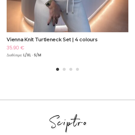
Vienna Knit Turtleneck Set | 4 colours
35.90
€
Διαθέσιμα:
L/XL · S/M
1
2
3
4