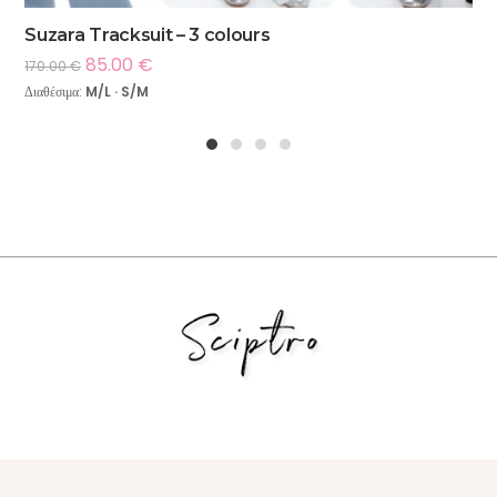
Suzara Tracksuit – 3 colours
85.00
€
170.00
€
Διαθέσιμα:
M/L · S/M
1
2
3
4