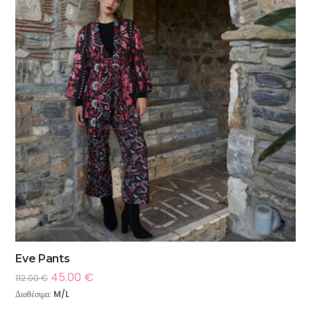
Eve Pants
45.00
€
112.00
€
Διαθέσιμα:
M/L