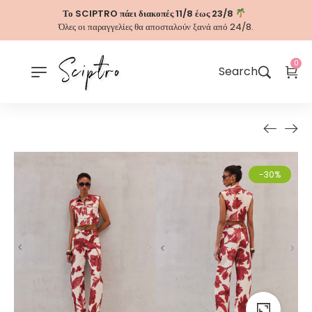
Το SCIPTRO πάει διακοπές 11/8 έως 23/8
Όλες οι παραγγελίες θα αποσταλούν ξανά από 24/8.
0
Search
-30%