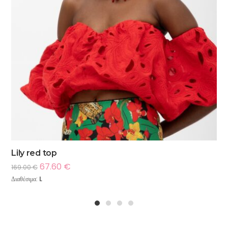
Lily red top
67.60
€
169.00
€
Διαθέσιμα:
L
1
2
3
4