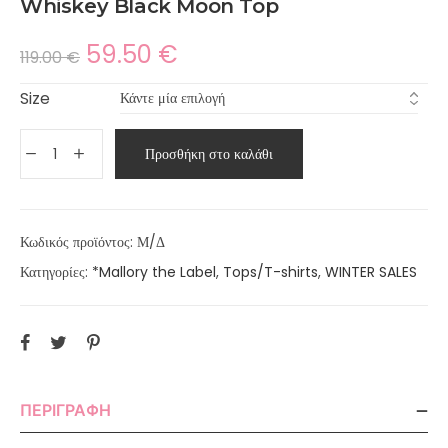
Whiskey Black Moon Top
59.50
€
119.00
€
Size
Προσθήκη στο καλάθι
Κωδικός προϊόντος:
Μ/Δ
Κατηγορίες:
*Mallory the Label
,
Tops/T-shirts
,
WINTER SALES
ΠΕΡΙΓΡΑΦΉ