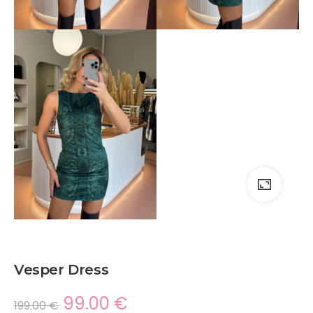
Vesper Dress
99.00
€
199.00
€