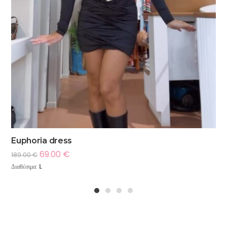
Euphoria dress
69.00
€
189.00
€
Διαθέσιμα:
L
1
2
3
4