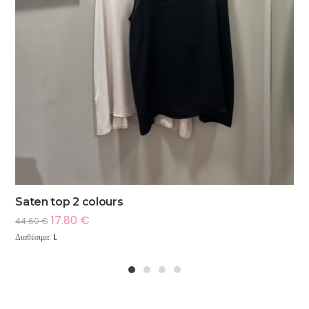
Saten top 2 colours
17.80
€
44.60
€
Διαθέσιμα:
L
1
2
3
4