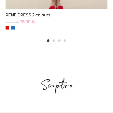
RENE DRESS 2 colours
78.00
€
195.00
€
1
2
3
4