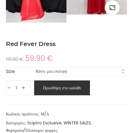
Red Fever Dress
59.90
€
119.90
€
Size
Προσθήκη στο καλάθι
Κωδικός προϊόντος:
Μ/Δ
Κατηγορίες:
Sciptro Exclusive
,
WINTER SALES
,
Φορέματα/Oλοσωμες φορμες