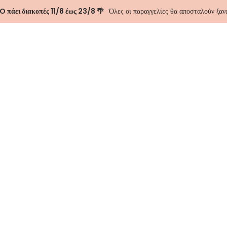
 πάει διακοπές 11/8 έως 23/8 🌴
Όλες οι παραγγελίες θα αποσταλούν ξα
ΑΣΤΕ
ΕΠΙΚΟΙΝΩΝΊΑ
Pinstripe blaze
-60%
55.00
€
139.00
€
Color
Size