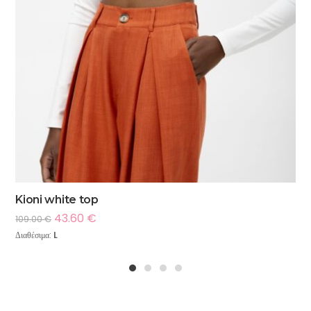
Kioni white top
43.60
€
109.00
€
Διαθέσιμα:
L
1
2
3
4