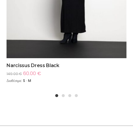
Narcissus Dress Black
60.00
€
149.00
€
Διαθέσιμα:
S · M
1
2
3
4