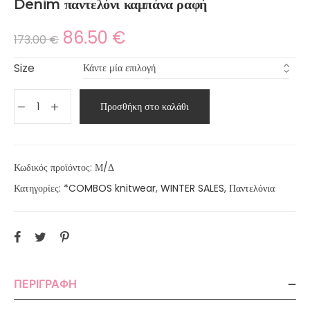
Denim παντελόνι καμπάνα ραφή
86.50
€
173.00
€
Size
Προσθήκη στο καλάθι
Κωδικός προϊόντος:
Μ/Δ
Κατηγορίες:
*COMBOS knitwear
,
WINTER SALES
,
Παντελόνια
ΠΕΡΙΓΡΑΦΉ