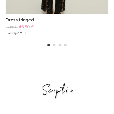
Dress fringed
46.80
€
117.00
€
Διαθέσιμα:
M · L
1
2
3
4