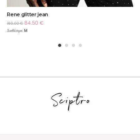
Rene glitter jean
84.50
€
169.00
€
Διαθέσιμα:
M
1
2
3
4