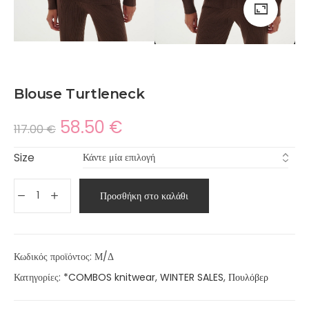
Blouse Turtleneck
58.50
€
117.00
€
Size
Προσθήκη στο καλάθι
Κωδικός προϊόντος:
Μ/Δ
Κατηγορίες:
*COMBOS knitwear
,
WINTER SALES
,
Πουλόβερ