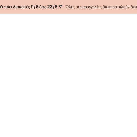
 πάει διακοπές 11/8 έως 23/8 🌴
Όλες οι παραγγελίες θα αποσταλούν ξα
ΑΣΤΕ
ΕΠΙΚΟΙΝΩΝΊΑ
Alaia Wide Le
-50%
50.00
€
100.00
€
Size
Προσθήκη 