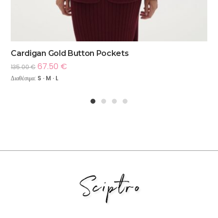
Cardigan Gold Button Pockets
67.50
€
135.00
€
Διαθέσιμα:
S · M · L
1
2
3
4