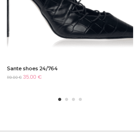
Sante shoes 24/764
35.00
€
119.00
€
1
2
3
4