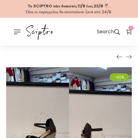
Το SCIPTRO πάει διακοπές 11/8 έως 23/8
Όλες οι παραγγελίες θα αποσταλούν ξανά από 24/8.
0
Search
-40%