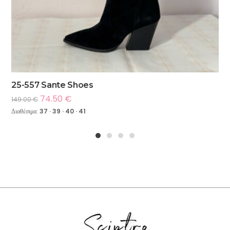
25-557 Sante Shoes
74.50
€
149.00
€
Διαθέσιμα:
37 · 39 · 40 · 41
1
2
3
4