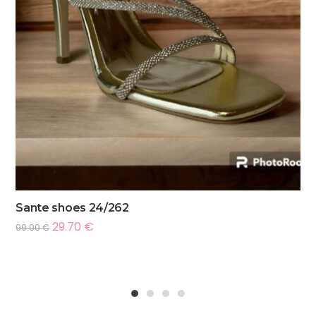
Sante shoes 24/262
29.70
€
99.00
€
1
2
3
4