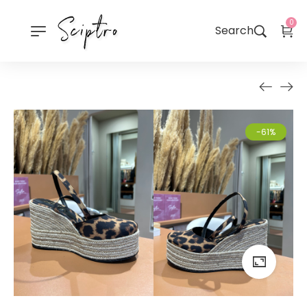
0
Search
-61%