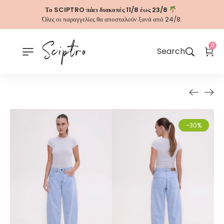
Το SCIPTRO πάει διακοπές 11/8 έως 23/8
Όλες οι παραγγελίες θα αποσταλούν ξανά από 24/8.
0
Search
-30%