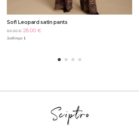
Sofi Leopard satin pants
28.00
€
69.90
€
Διαθέσιμα:
L
1
2
3
4