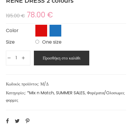
RENE DRESS 2 colours
78.00
€
195.00
€
Color
Size
One size
Προσθήκη στο καλάθι
Κωδικός προϊόντος:
Μ/Δ
Κατηγορίες:
*Mix n Match
,
SUMMER SALES
,
Φορέματα/Oλοσωμες
φορμες