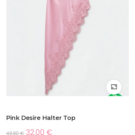
Pink Desire Halter Top
32.00
€
49.90
€