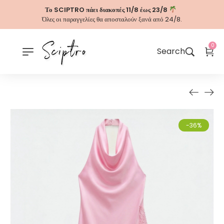
Το SCIPTRO πάει διακοπές 11/8 έως 23/8
Όλες οι παραγγελίες θα αποσταλούν ξανά από 24/8.
0
Search
-36%