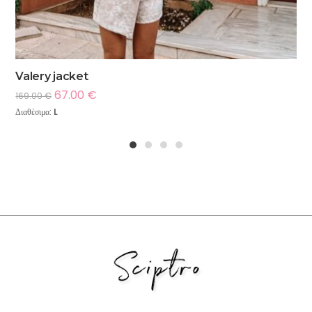
Valery jacket
67.00
€
169.00
€
Διαθέσιμα:
L
1
2
3
4