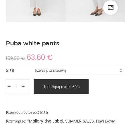
Puba white pants
63.60
€
159.00
€
Size
Προσθήκη στο καλάθι
Κωδικός προϊόντος:
Μ/Δ
Κατηγορίες:
*Mallory the Label
,
SUMMER SALES
,
Παντελόνια