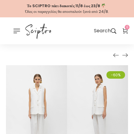
Το SCIPTRO πάει διακοπές 11/8 έως 23/8
Όλες οι παραγγελίες θα αποσταλούν ξανά από 24/8.
0
Search
-60%