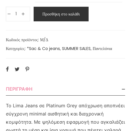
Προσθήκη στο καλάθι
Κωδικός προϊόντος:
Μ/Δ
Κατηγορίες:
*Sac & Co jeans
,
SUMMER SALES
,
Παντελόνια
ΠΕΡΙΓΡΑΦΉ
Το Lima Jeans σε Platinum Grey απόχρωση αποπνέει
σύγχρονη minimal αισθητική και διαχρονική
κομψότητα. Με ψηλόμεση εφαρμογή που αγκαλιάζει
σωστά τη μέση και ίσια γραμμή που πέφτει χαλαρά