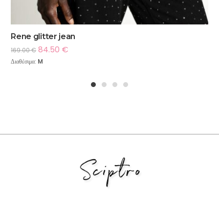
Rene glitter jean
84.50
€
169.00
€
Διαθέσιμα:
M
1
2
3
4