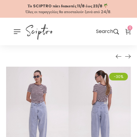
Το SCIPTRO πάει διακοπές 11/8 έως 23/8
Όλες οι παραγγελίες θα αποσταλούν ξανά από 24/8.
0
Search
-30%