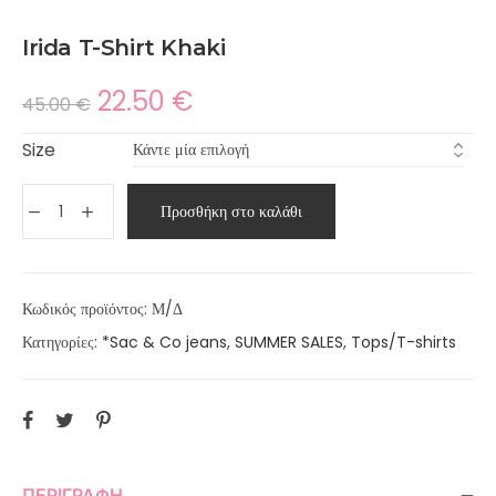
Irida T-Shirt Khaki
22.50
€
45.00
€
Size
Προσθήκη στο καλάθι
Κωδικός προϊόντος:
Μ/Δ
Κατηγορίες:
*Sac & Co jeans
,
SUMMER SALES
,
Tops/T-shirts
ΠΕΡΙΓΡΑΦΉ