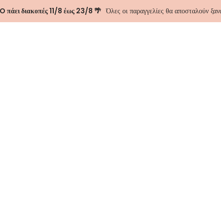
 πάει διακοπές 11/8 έως 23/8 🌴
Όλες οι παραγγελίες θα αποσταλούν ξα
ΑΣΤΕ
ΕΠΙΚΟΙΝΩΝΊΑ
Denim Pink Sh
-30%
58.80
€
84.00
€
Size
Προσθήκη 