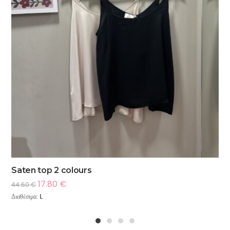
Saten top 2 colours
17.80
€
44.60
€
Διαθέσιμα:
L
1
2
3
4