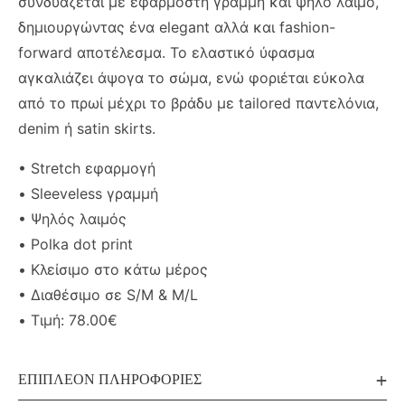
συνδυάζεται με εφαρμοστή γραμμή και ψηλό λαιμό,
δημιουργώντας ένα elegant αλλά και fashion-
forward αποτέλεσμα. Το ελαστικό ύφασμα
αγκαλιάζει άψογα το σώμα, ενώ φοριέται εύκολα
από το πρωί μέχρι το βράδυ με tailored παντελόνια,
denim ή satin skirts.
• Stretch εφαρμογή
• Sleeveless γραμμή
• Ψηλός λαιμός
• Polka dot print
• Κλείσιμο στο κάτω μέρος
• Διαθέσιμο σε S/M & M/L
• Τιμή: 78.00€
ΕΠΙΠΛΈΟΝ ΠΛΗΡΟΦΟΡΊΕΣ