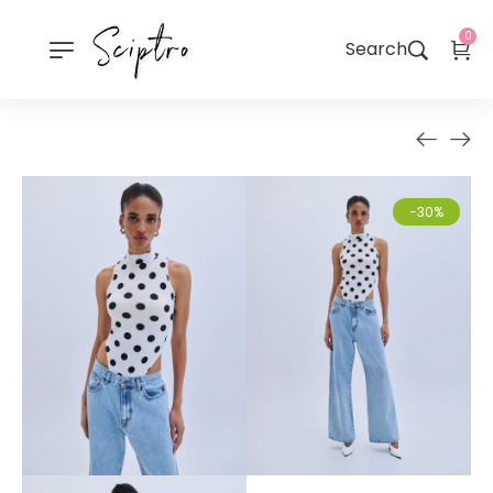
0
Search
-30%