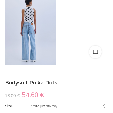
Bodysuit Polka Dots
54.60
€
78.00
€
Size