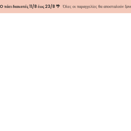
 πάει διακοπές 11/8 έως 23/8 🌴
Όλες οι παραγγελίες θα αποσταλούν ξα
ΑΣΤΕ
ΕΠΙΚΟΙΝΩΝΊΑ
Bambi Mini Ski
-20%
35.92
€
44.90
€
Size
Προσθήκη 