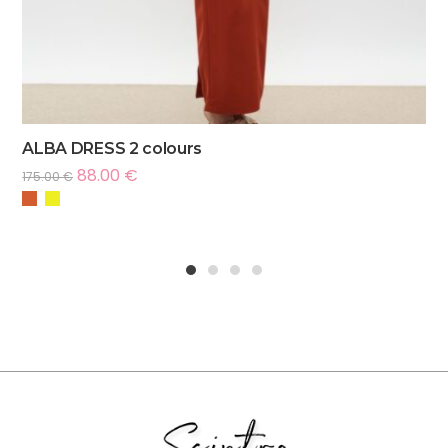
ALBA DRESS 2 colours
88.00
€
175.00
€
1
2
3
4