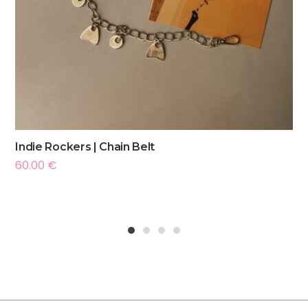
Indie Rockers | Chain Belt
60.00
€
1
2
3
4