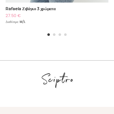
Rafaela Ζιβάγκο 3 χρώματα
27.50
€
Διαθέσιμα:
M/L
1
2
3
4