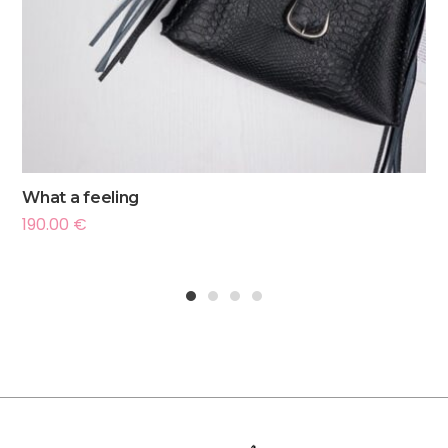
What a feeling
190.00
€
1
2
3
4