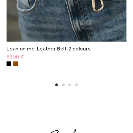
Lean on me, Leather Belt, 2 colours
62.50
€
1
2
3
4