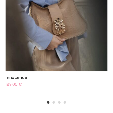
Innocence
189.00
€
1
2
3
4