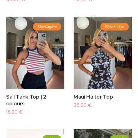
Εξαντλημένο
Εξαντλημένο
Sail Tank Top | 2
Maui Halter Top
colours
35.00
€
18.90
€