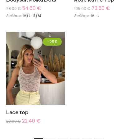
54.60
€
73.50
€
78.00
€
105.00
€
Διαθέσιμα:
M/L · S/M
Διαθέσιμα:
M · L
-25%
Lace top
22.40
€
29.90
€