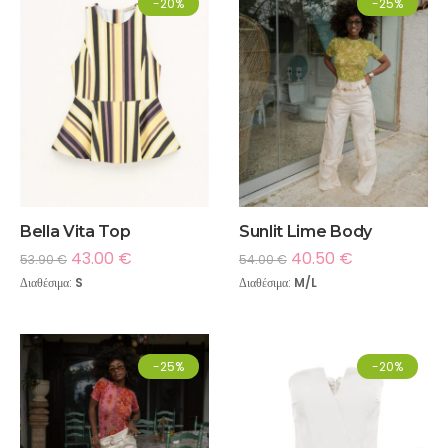
-20%
-25%
Bella Vita Top
Sunlit Lime Body
43.00
€
40.50
€
53.90
€
54.00
€
Διαθέσιμα:
S
Διαθέσιμα:
M/L
-25%
-20%