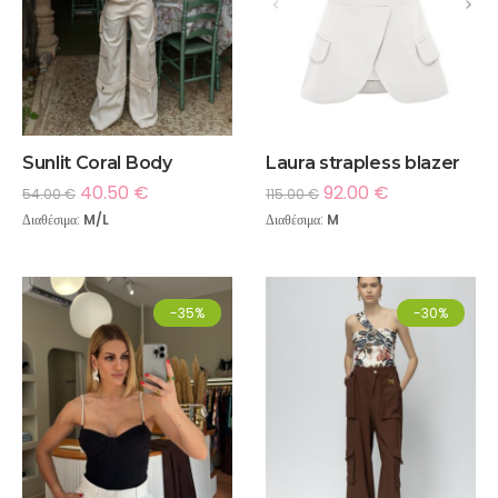
Sunlit Coral Body
Laura strapless blazer
40.50
€
92.00
€
54.00
€
115.00
€
Διαθέσιμα:
M/L
Διαθέσιμα:
M
-35%
-30%