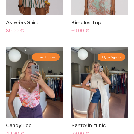
Asterias Shirt
Kimolos Top
89.00
€
69.00
€
Εξαντλημένο
Εξαντλημένο
Candy Top
Santorini tunic
44.90
€
79.00
€