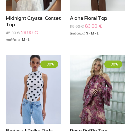
Midnight Crystal Corset
Aloha Floral Top
Top
83.00
€
119.00
€
29.90
€
45.90
€
Διαθέσιμα:
S · M · L
Διαθέσιμα:
M · L
-30%
-30%
Bodysuit Polka Dots
Rose Ruffle Top